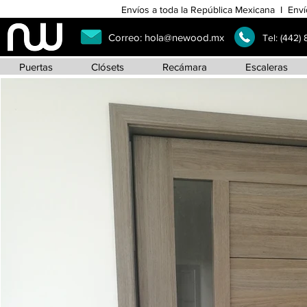
Envíos a toda la República Mexicana I Enví
Correo:
hola@newood.mx
Tel:
(442)
Puertas
Clósets
Recámara
Escaleras