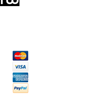
Somos una empresa de producción integral de mobiliario respal
Representamos una organización capaz de suministrar soluciones a 
donde además de transformar la madera en productos fantásticos, 
la inclusión de materiales como mármoles, granitos, acero inoxidable,
y segura tus productos preferidos para tu casa. Te ofrecemos una 
escritorios, tapetes, lámparas, textiles y cuadros, en una varieda
productos darán mucha personalidad a tus espacios favoritos.
Métodos de pago
Atención a clientes
Márcanos
Oficina: (442) 870 7037
WhatsApp: (442) 870 7037
hola@newood.mx
FAQ
Preguntas frecuentes
Transferencia bancaria
Cheques
Facturación
Efectivo